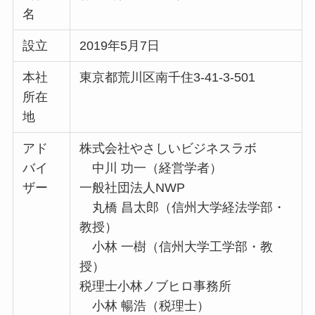
名
設立
2019年5月7日
本社
東京都荒川区南千住3-41-3-501
所在
地
アド
株式会社やさしいビジネスラボ
バイ
中川 功一（経営学者）
ザー
一般社団法人NWP
丸橋 昌太郎（信州大学経法学部・
教授）
小林 一樹（信州大学工学部・教
授）
税理士小林ノブヒロ事務所
小林 暢浩（税理士）